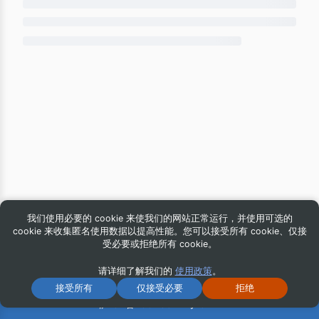
我们使用必要的 cookie 来使我们的网站正常运行，并使用可选的
cookie 来收集匿名使用数据以提高性能。您可以接受所有 cookie、仅接
受必要或拒绝所有 cookie。
请详细了解我们的
使用政策
。
© 2026 iG Publishing, Inc. All Rights Reserved.
接受所有
仅接受必要
拒绝
沪ICP备16043544号-8