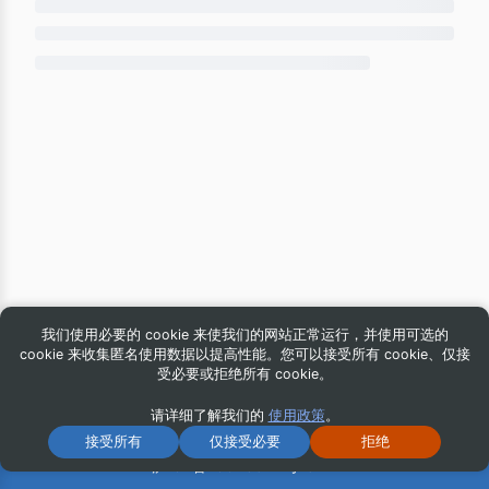
我们使用必要的 cookie 来使我们的网站正常运行，并使用可选的
cookie 来收集匿名使用数据以提高性能。您可以接受所有 cookie、仅接
受必要或拒绝所有 cookie。
请详细了解我们的
使用政策
。
© 2026 iG Publishing, Inc. All Rights Reserved.
接受所有
仅接受必要
拒绝
沪ICP备16043544号-8