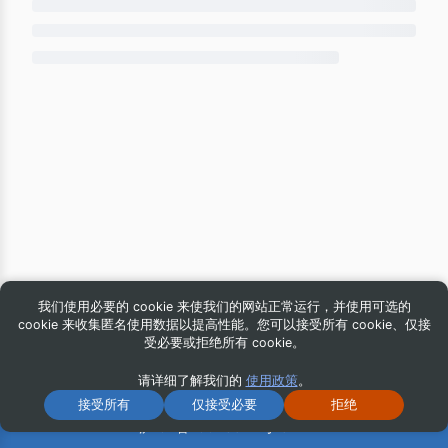
我们使用必要的 cookie 来使我们的网站正常运行，并使用可选的
cookie 来收集匿名使用数据以提高性能。您可以接受所有 cookie、仅接
受必要或拒绝所有 cookie。
请详细了解我们的
使用政策
。
© 2026 iG Publishing, Inc. All Rights Reserved.
接受所有
仅接受必要
拒绝
沪ICP备16043544号-8